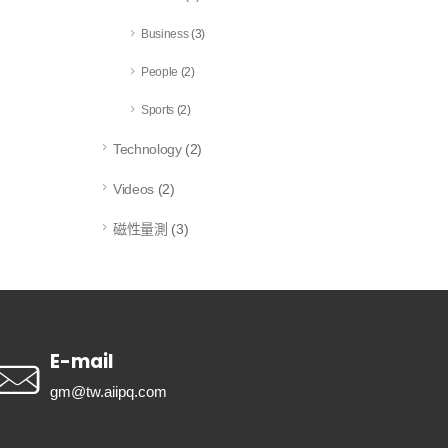
Business
(3)
People
(2)
Sports
(2)
Technology
(2)
Videos
(2)
磁性量測
(3)
E-mail
gm@tw.aiipq.com