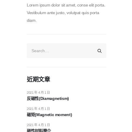
Lorem ipsum dolor sit amet, conse elit porta.
Vestibulum ante justo, volutpat quis porta
diam.
近期文章
2021 年 4 月 1 日
反磁性(Diamagnetism)
2021 年 4 月 1 日
磁矩(Magnetic moment)
2021 年 4 月 1 日
磁性材料簡介