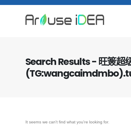
Search Results - 
(TG:wangcaimdmbo).t
It seems we can't find what you're looking for.