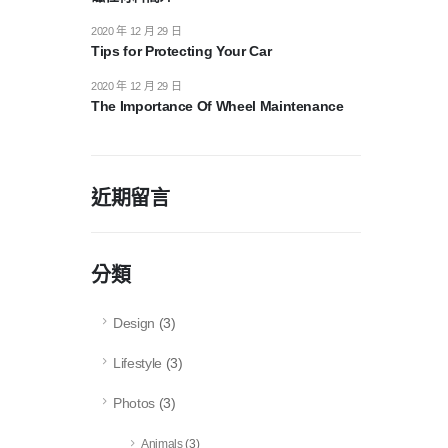
2020 年 12 月 29 日
Tips for Protecting Your Car
2020 年 12 月 29 日
The Importance Of Wheel Maintenance
近期留言
分類
Design
(3)
Lifestyle
(3)
Photos
(3)
Animals
(3)