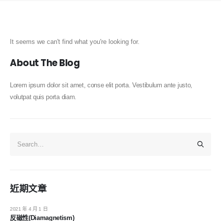
It seems we can't find what you're looking for.
About The Blog
Lorem ipsum dolor sit amet, conse elit porta. Vestibulum ante justo,
volutpat quis porta diam.
近期文章
2021 年 4 月 1 日
反磁性(Diamagnetism)