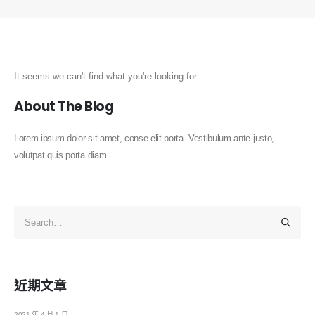
It seems we can't find what you're looking for.
About The Blog
Lorem ipsum dolor sit amet, conse elit porta. Vestibulum ante justo,
volutpat quis porta diam.
近期文章
2021 年 4 月 1 日