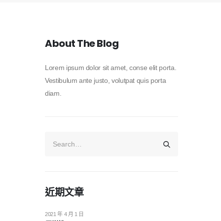
About The Blog
Lorem ipsum dolor sit amet, conse elit porta.
Vestibulum ante justo, volutpat quis porta
diam.
近期文章
2021 年 4 月 1 日