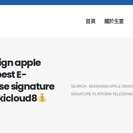
首頁
關於生意
ign apple
est E-
se signature
SEARCH - MOONSIGN APPLE SIGN
kicloud8
SIGNATURE PLATFORM-TELEGRAM