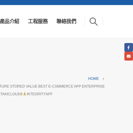
產品介紹
工程服務
聯絡我們
HOME
ATURE STORED VALUE BEST E-COMMERCE APP ENTERPRISE
-TAKICLOUD8
INTEGRITY.NFF