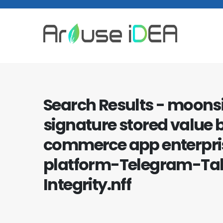
Search Results - moons
signature stored value b
commerce app enterpri
platform-Telegram-Ta
Integrity.nff