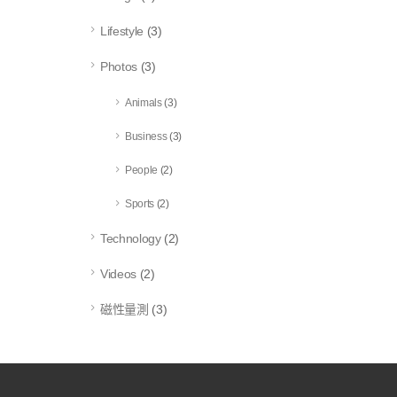
Lifestyle
(3)
Photos
(3)
Animals
(3)
Business
(3)
People
(2)
Sports
(2)
Technology
(2)
Videos
(2)
磁性量測
(3)