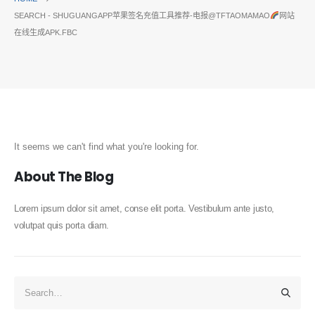
SEARCH - SHUGUANGAPP苹果签名充值工具推荐-电报@TFTAOMAMAO
网站
在线生成APK.FBC
It seems we can't find what you're looking for.
About The Blog
Lorem ipsum dolor sit amet, conse elit porta. Vestibulum ante justo,
volutpat quis porta diam.