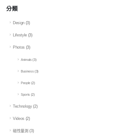
分類
Design
(3)
Lifestyle
(3)
Photos
(3)
Animals
(3)
Business
(3)
People
(2)
Sports
(2)
Technology
(2)
Videos
(2)
磁性量測
(3)