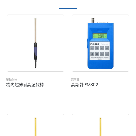
單軸探棒
高斯計
橫向超薄耐高溫探棒
高斯計 FM302