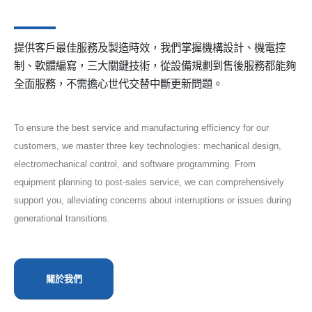
提供客戶最佳服務及製造時效，我們掌握機構設計、機電控
制、軟體編寫，三大關鍵技術，從設備規劃到售後服務都能夠
全面服務，不需擔心世代交替中斷更新問題。
To ensure the best service and manufacturing efficiency for our
customers, we master three key technologies: mechanical design,
electromechanical control, and software programming. From
equipment planning to post-sales service, we can comprehensively
support you, alleviating concerns about interruptions or issues during
generational transitions.
關於我們