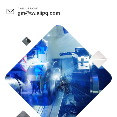
CALL US NOW
gm@tw.aiipq.com