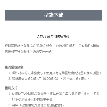
型錄下載
IATA 953 空運規定說明
根據國際航空運輸協會”危險品條例 – 包裝說明 953″，帶有磁性材料的
包裹可在符合條件下通過空運運送:
量測儀器限制
磁性材料的磁場強度必須使用具有足夠靈敏度的測量設備來測量。
解析度需大於0.05 µT（0.0005 G），誤差需小於± 5% 。
量測方式
：
使用IATA空運磁場測量儀，將其放置在與包裹相距 4.6 m ，且位
於不受地磁場以外的磁場干擾
將IATA空運磁場測量儀與被測點對齊。