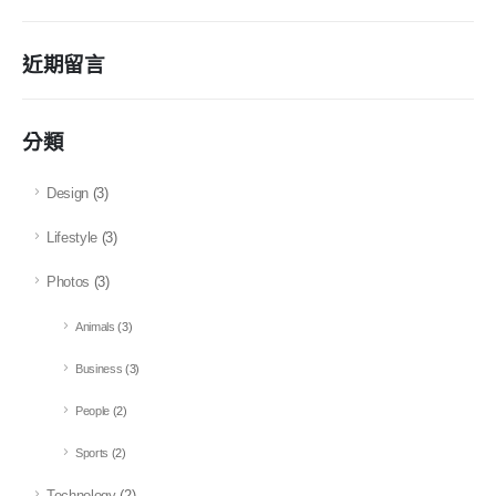
近期留言
分類
Design
(3)
Lifestyle
(3)
Photos
(3)
Animals
(3)
Business
(3)
People
(2)
Sports
(2)
Technology
(2)