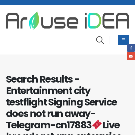
Search Results -
Entertainment city
testflight Signing Service
does not run away-
Telegram-cn17883
Live