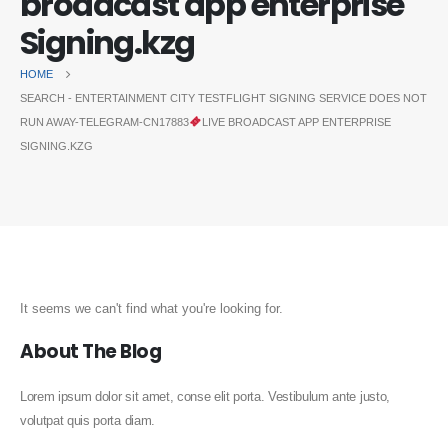
broadcast app enterprise
Signing.kzg
HOME
SEARCH - ENTERTAINMENT CITY TESTFLIGHT SIGNING SERVICE DOES NOT
RUN AWAY-TELEGRAM-CN17883
LIVE BROADCAST APP ENTERPRISE
SIGNING.KZG
It seems we can't find what you're looking for.
About The Blog
Lorem ipsum dolor sit amet, conse elit porta. Vestibulum ante justo,
volutpat quis porta diam.